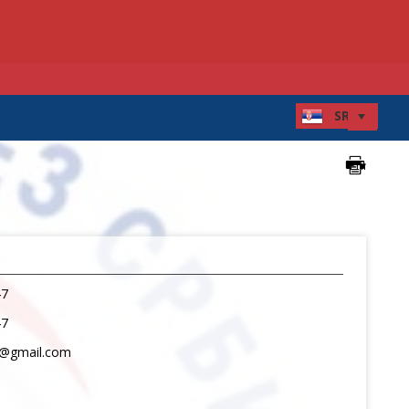
47
47
4@gmail.com