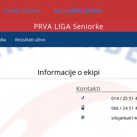
OSSRB 2018/19
ALL COMPETITIONS
PRVA LIGA Seniorke
dia
Rezultati uživo
Informacije o ekipi
Kontakti
014 / 25 51 
066 / 24 51 
srbijanka01