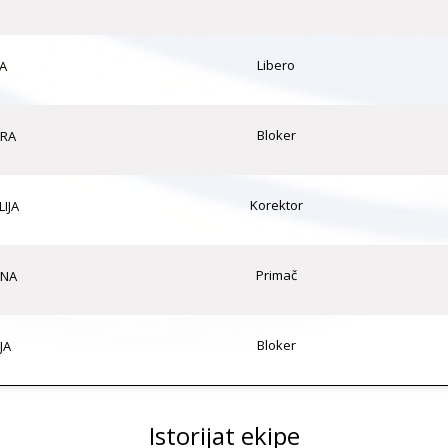
Libero
A
Bloker
ARA
Korektor
IJA
Primač
INA
Bloker
JA
Istorijat ekipe