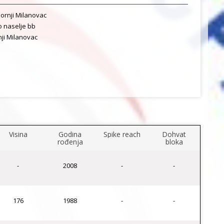
ornji Milanovac
 naselje bb
ji Milanovac
Visina
Godina
Spike reach
Dohvat
rođenja
bloka
-
2008
-
-
176
1988
-
-