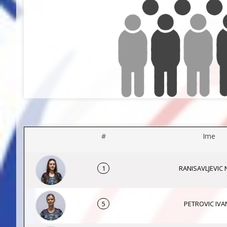
#
Ime
1
RANISAVLJEVIC 
5
PETROVIC IVA