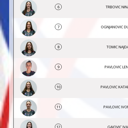
6
TRBOVIC NIN
7
OGNJANOVIC D
8
TOMIC NAJD
9
PAVLOVIC LE
10
PAVLOVIC KATA
11
PAVLOVIC IVO
12
GAJOVIC IVA