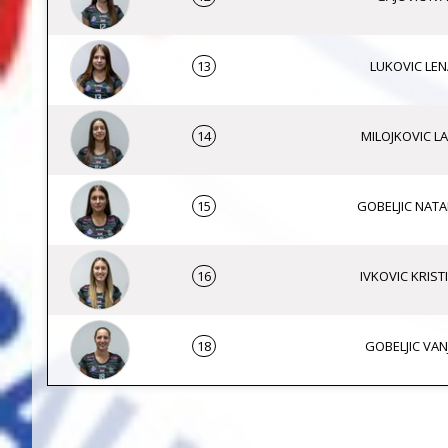
13
LUKOVIC LEN
14
MILOJKOVIC L
15
GOBELJIC NATAL
16
IVKOVIC KRIST
18
GOBELJIC VAN