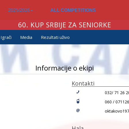
2025/2026
ALL COMPETITIONS
60. KUP SRBIJE ZA SENIORKE
Igrači
Media
Rezultati uživo
Informacije o ekipi
Kontakti
032/ 71 26 2
060 / 07112
oktakovo19
Hala