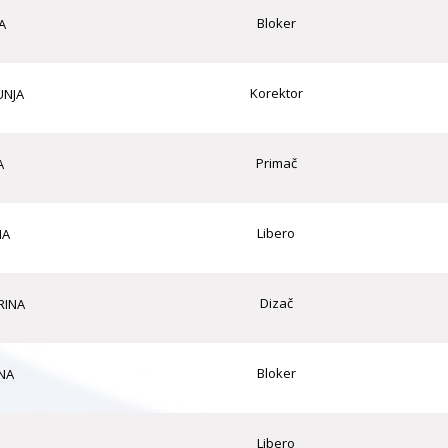
Bloker
A
Korektor
UNJA
Primač
A
Libero
NA
Dizač
RINA
Bloker
NA
Libero