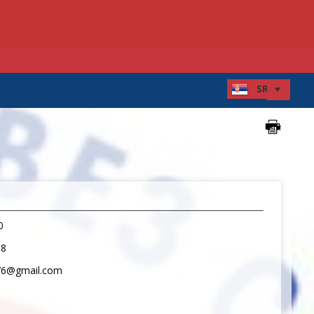
0
68
76@gmail.com