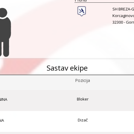
SH BREZA-G
Korcaginovo
32300 -
Gorn
Sastav ekipe
Pozicija
Bloker
NINA
Dizač
NA