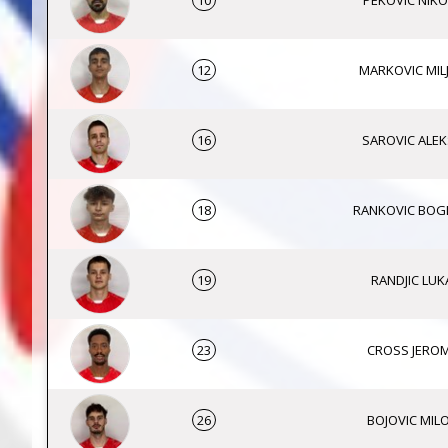
10
PEKOVIC NIKO
12
MARKOVIC MIL
16
SAROVIC ALE
18
RANKOVIC BOG
19
RANDJIC LUK
23
CROSS JERO
26
BOJOVIC MIL