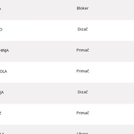
Bloker
A
Dizač
O
Primač
HINJA
Primač
KOLA
Dizač
JA
Primač
Z
Libero