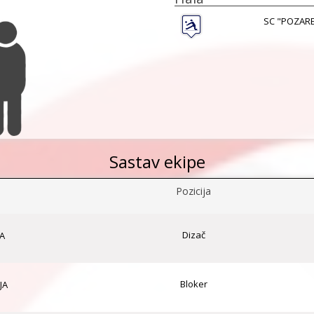
SC "POZARE
Sastav ekipe
Pozicija
Dizač
SA
Bloker
JA