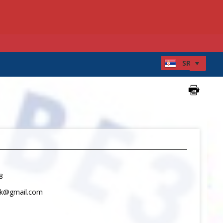
8
8
ok@gmail.com