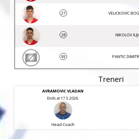
27
VELICKOVIC BO
28
NIKOLOV ILIJ
93
PANTIC DIMITR
Treneri
AVRAMOVIC VLADAN
Ends at 17.5.2026.
Head Coach