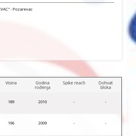
VAC" - Pozarevac
Visina
Godina
Spike reach
Dohvat
rođenja
bloka
189
2010
-
-
196
2009
-
-