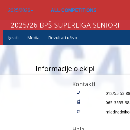
2025/2026
ALL COMPETITIONS
2025/26 BPŠ SUPERLIGA SENIORI
Igrači
Media
Rezultati uživo
Informacije o ekipi
Kontakti
012/55 53 8
065-3555-38
mladiradnik
Hala