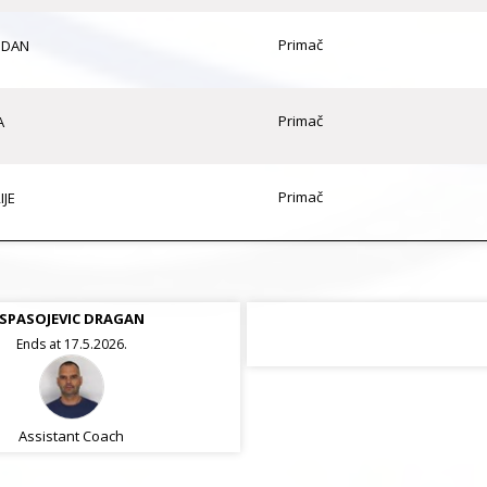
Primač
GDAN
Primač
A
Primač
IJE
SPASOJEVIC DRAGAN
Ends at 17.5.2026.
Assistant Coach