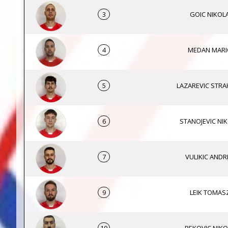
3
GOIC NIKOL
4
MEDAN MARI
5
LAZAREVIC STRA
6
STANOJEVIC NI
7
VULIKIC ANDRI
9
LEIK TOMAS