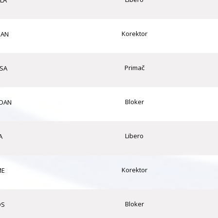
LA
Korektor
JAN
Primač
KSA
Bloker
DAN
Libero
A
Korektor
ME
Bloker
OS