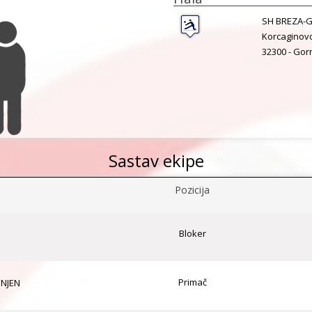
SH BREZA-G
Korcaginovo
32300 -
Gorn
Sastav ekipe
Pozicija
Bloker
O
Primač
GNJEN