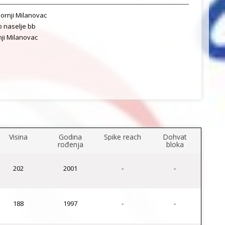
ornji Milanovac
 naselje bb
ji Milanovac
Visina
Godina
Spike reach
Dohvat
rođenja
bloka
202
2001
-
-
188
1997
-
-