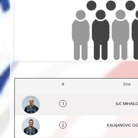
#
Ime
1
ILIC MIHAIL
2
KALAJANOVIC O