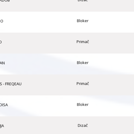
ARDOB
Bloker
KO
Primač
O
Bloker
FAN
Primač
S - FREQEAU
Bloker
DISA
Dizač
JA