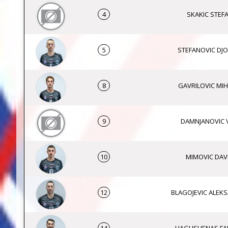
4
SKAKIC STEF
5
STEFANOVIC DJO
8
GAVRILOVIC MIH
9
DAMNJANOVIC 
10
MIMOVIC DAV
12
BLAGOJEVIC ALEK