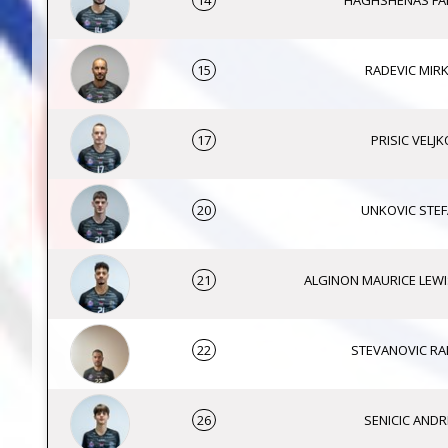
14
HAGHSHENAS F
15
RADEVIC MIR
17
PRISIC VELJK
20
UNKOVIC STE
21
ALGINON MAURICE LEWI
22
STEVANOVIC RA
26
SENICIC ANDRI