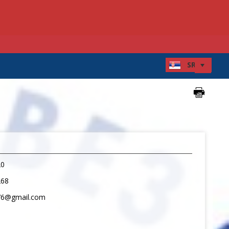
20
268
76@gmail.com