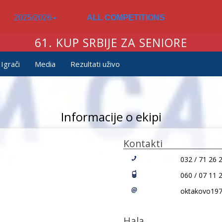
2025/2026
ALL COMPETITIONS
61. KUP SRBIJE ZA SENIORE
Igrači
Media
Rezultati uživo
Informacije o ekipi
Kontakti
032 / 71 26 
060 / 07 11 
oktakovo19
Hala