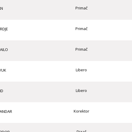
Primač
AN
Primač
RDJE
Primač
AILO
Libero
VUK
Libero
ID
Korektor
SANDAR
Dizač