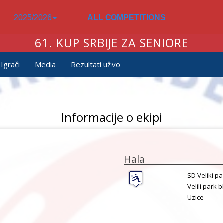
2025/2026
ALL COMPETITIONS
61. KUP SRBIJE ZA SENIORE
Igrači
Media
Rezultati uživo
Informacije o ekipi
Hala
SD Veliki pa
Velili park b
Uzice