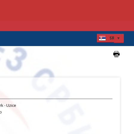
rk - Uzice
b