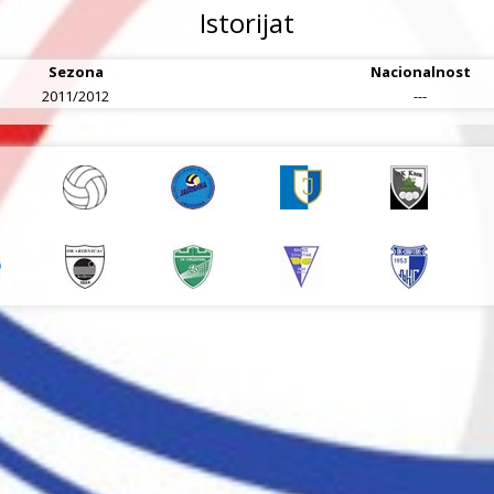
Istorijat
Sezona
Nacionalnost
2011/2012
---