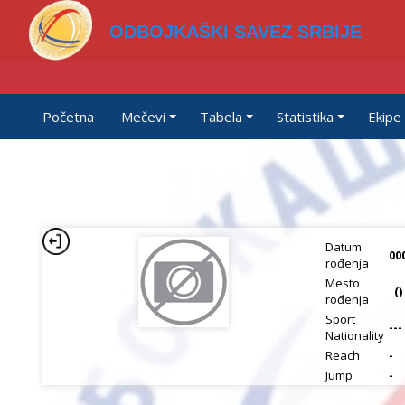
ODBOJKAŠKI SAVEZ SRBIJE
Početna
Mečevi
Tabela
Statistika
Ekipe
Datum
00
rođenja
Mesto
()
rođenja
Sport
---
Nationality
Reach
-
Jump
-