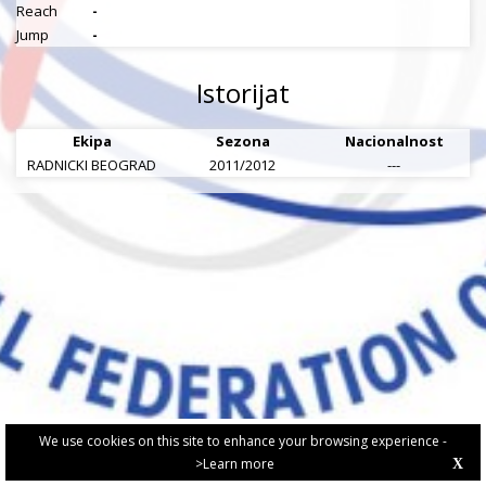
Reach
-
Jump
-
Istorijat
Ekipa
Sezona
Nacionalnost
RADNICKI BEOGRAD
2011/2012
---
We use cookies on this site to enhance your browsing experience -
>Learn more
X
PRIVACY POLICY