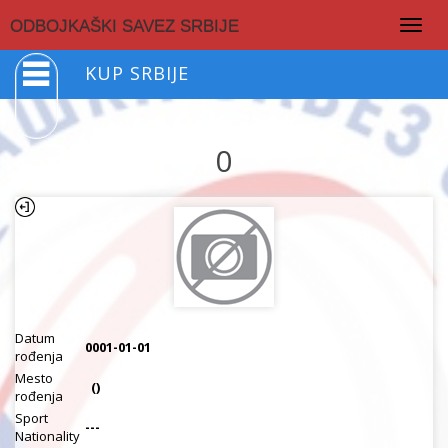
Togg
ODBOJKAŠKI SAVEZ SRBIJE
navig
KUP SRBIJE
0
Datum
0001-01-01
rođenja
Mesto
()
rođenja
Sport
---
Nationality