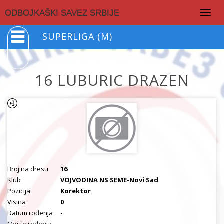
Togg
ODBOJKAŠKI SAVEZ SRBIJE
navig
SUPERLIGA (M)
16 LUBURIC DRAZEN
Broj na dresu
16
Klub
VOJVODINA NS SEME-Novi Sad
Pozicija
Korektor
Visina
0
Datum rođenja
-