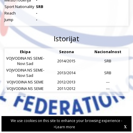
Mesto rođenja
-
Sport Nationality
SRB
Reach
-
Jump
-
Istorijat
Ekipa
Sezona
Nacionalnost
VOJVODINA NS SEME-
2014/2015
SRB
Novi Sad
VOJVODINA NS SEME-
2013/2014
SRB
Novi Sad
VOJVODINA NS SEME
2012/2013
---
VOJVODINA NS SEME
2011/2012
---
We use cookies on this site to enhance your browsing experience -
>Learn more
X
PRIVACY POLICY