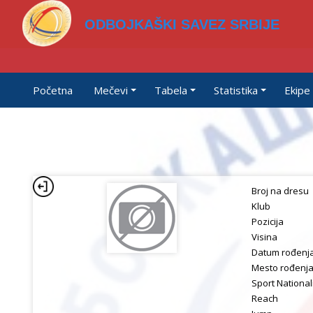
ODBOJKAŠKI SAVEZ SRBIJE
Početna
Mečevi
Tabela
Statistika
Ekipe
Broj na dresu
Klub
Pozicija
Visina
Datum rođenj
Mesto rođenj
Sport National
Reach