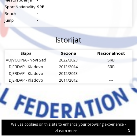
Mesto rođenja
-
Sport Nationality
SRB
Reach
-
Jump
-
Istorijat
Ekipa
Sezona
Nacionalnost
VOJVODINA - Novi Sad
2022/2023
SRB
DJERDAP - Kladovo
2013/2014
SRB
DJERDAP - Kladovo
2012/2013
---
DJERDAP - Kladovo
2011/2012
---
We use cookies on this site to enhance your browsing experience -
>Learn more
X
PRIVACY POLICY