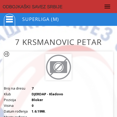
Togg
ODBOJKAŠKI SAVEZ SRBIJE
navig
SUPERLIGA (M)
7 KRSMANOVIC PETAR
Broj na dresu
7
Klub
DJERDAP - Kladovo
Pozicija
Bloker
Visina
0
Datum rođenja
1.6.1990.