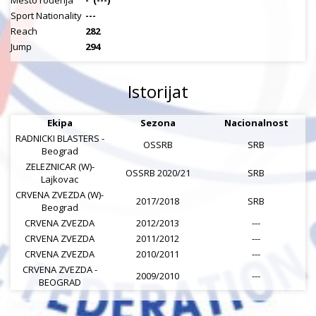
Mesto rođenja
-
(---)
Sport Nationality
---
Reach
282
Jump
294
Istorijat
Ekipa
Sezona
Nacionalnost
RADNICKI BLASTERS -
OSSRB
SRB
Beograd
ZELEZNICAR (W)-
OSSRB 2020/21
SRB
Lajkovac
CRVENA ZVEZDA (W)-
2017/2018
SRB
Beograd
CRVENA ZVEZDA
2012/2013
---
CRVENA ZVEZDA
2011/2012
---
CRVENA ZVEZDA
2010/2011
---
CRVENA ZVEZDA -
2009/2010
---
BEOGRAD