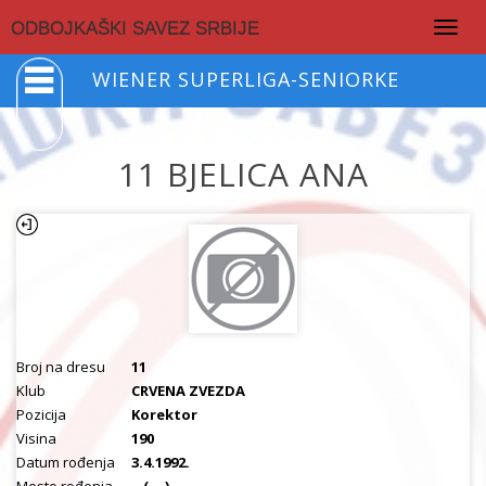
Togg
ODBOJKAŠKI SAVEZ SRBIJE
navig
WIENER SUPERLIGA-SENIORKE
11 BJELICA ANA
Broj na dresu
11
Klub
CRVENA ZVEZDA
Pozicija
Korektor
Visina
190
Datum rođenja
3.4.1992.