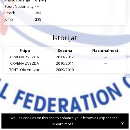
Mesto rođenja
0
(---)
Sport Nationality
---
Reach
262
Jump
275
Istorijat
Ekipa
Sezona
Nacionalnost
CRVENA ZVEZDA
2011/2012
---
CRVENA ZVEZDA
2010/2011
---
TENT -Obrenovac
2009/2010
---
We use cookies on this site to enhance your browsing experience -
>Learn more
X
PRIVACY POLICY