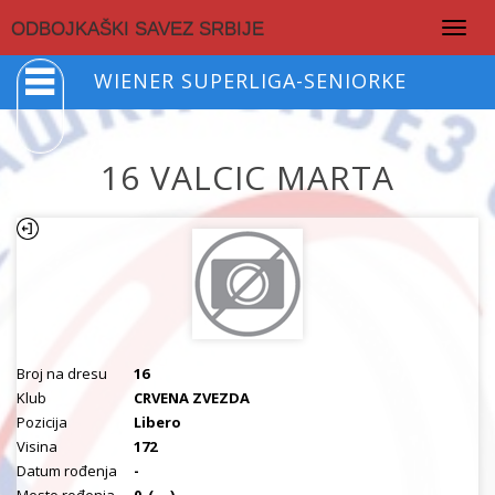
Togg
ODBOJKAŠKI SAVEZ SRBIJE
navig
WIENER SUPERLIGA-SENIORKE
16 VALCIC MARTA
Broj na dresu
16
Klub
CRVENA ZVEZDA
Pozicija
Libero
Visina
172
Datum rođenja
-