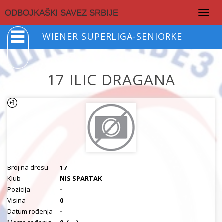
Togg
ODBOJKAŠKI SAVEZ SRBIJE
navig
WIENER SUPERLIGA-SENIORKE
17 ILIC DRAGANA
Broj na dresu
17
Klub
NIS SPARTAK
Pozicija
-
Visina
0
Datum rođenja
-