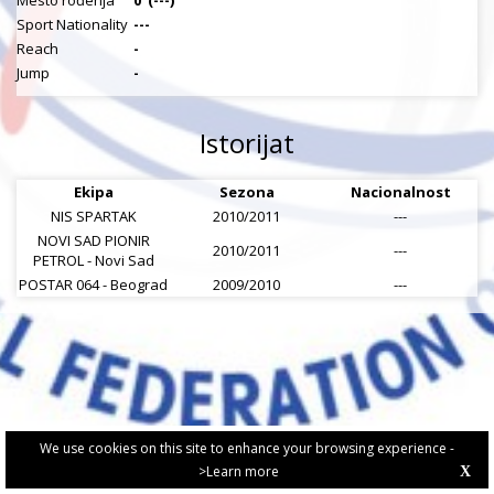
Mesto rođenja
0
(---)
Sport Nationality
---
Reach
-
Jump
-
Istorijat
Ekipa
Sezona
Nacionalnost
NIS SPARTAK
2010/2011
---
NOVI SAD PIONIR
2010/2011
---
PETROL - Novi Sad
POSTAR 064 - Beograd
2009/2010
---
We use cookies on this site to enhance your browsing experience -
>Learn more
X
PRIVACY POLICY