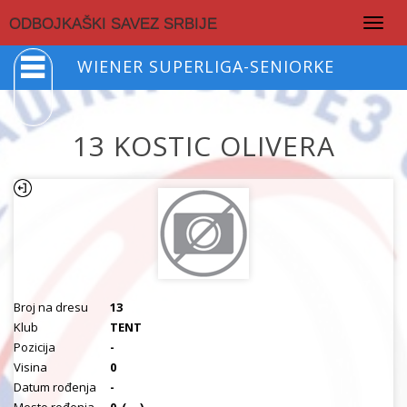
Togg
ODBOJKAŠKI SAVEZ SRBIJE
navig
WIENER SUPERLIGA-SENIORKE
13 KOSTIC OLIVERA
Broj na dresu
13
Klub
TENT
Pozicija
-
Visina
0
Datum rođenja
-