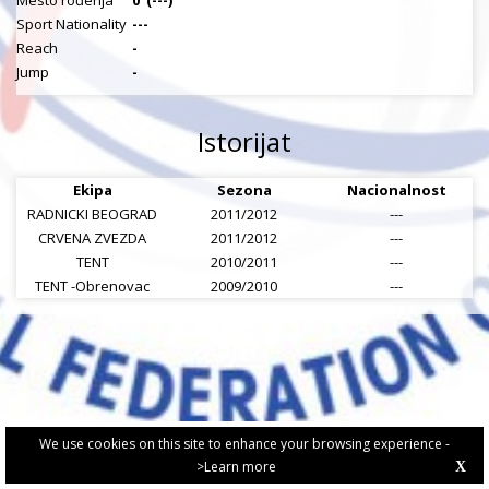
Mesto rođenja
0
(---)
Sport Nationality
---
Reach
-
Jump
-
Istorijat
Ekipa
Sezona
Nacionalnost
RADNICKI BEOGRAD
2011/2012
---
CRVENA ZVEZDA
2011/2012
---
TENT
2010/2011
---
TENT -Obrenovac
2009/2010
---
We use cookies on this site to enhance your browsing experience -
>Learn more
X
PRIVACY POLICY