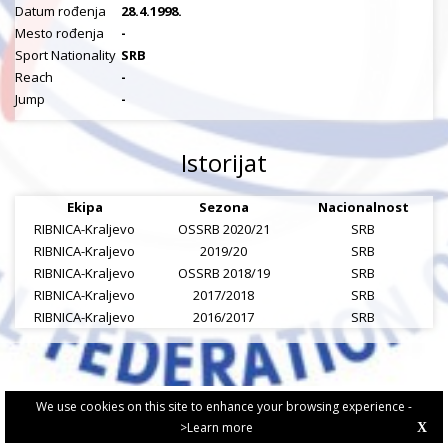
Datum rođenja
28.4.1998.
Mesto rođenja
-
Sport Nationality
SRB
Reach
-
Jump
-
Istorijat
Ekipa
Sezona
Nacionalnost
RIBNICA-Kraljevo
OSSRB 2020/21
SRB
RIBNICA-Kraljevo
2019/20
SRB
RIBNICA-Kraljevo
OSSRB 2018/19
SRB
RIBNICA-Kraljevo
2017/2018
SRB
RIBNICA-Kraljevo
2016/2017
SRB
We use cookies on this site to enhance your browsing experience -
>Learn more
X
PRIVACY POLICY