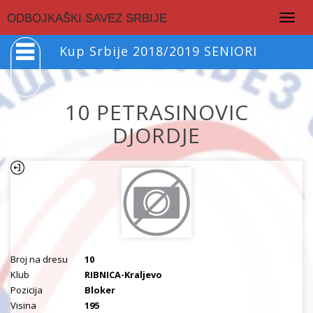
Togg
ODBOJKAŠKI SAVEZ SRBIJE
navig
Kup Srbije 2018/2019 SENIORI
10 PETRASINOVIC
DJORDJE
Broj na dresu
10
Klub
RIBNICA-Kraljevo
Pozicija
Bloker
Visina
195