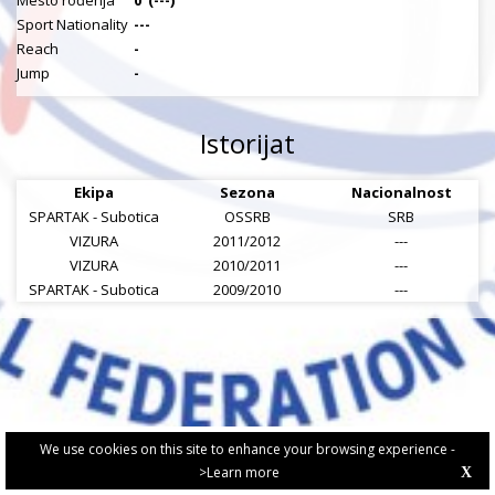
Mesto rođenja
0
(---)
Sport Nationality
---
Reach
-
Jump
-
Istorijat
Ekipa
Sezona
Nacionalnost
SPARTAK - Subotica
OSSRB
SRB
VIZURA
2011/2012
---
VIZURA
2010/2011
---
SPARTAK - Subotica
2009/2010
---
We use cookies on this site to enhance your browsing experience -
>Learn more
X
PRIVACY POLICY