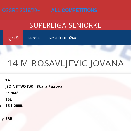
OSSRB 2019/20
ALL COMPETITIONS
SUPERLIGA SENIORKE
Igrači
Media
Rezultati uživo
14 MIROSAVLJEVIC JOVANA
14
JEDINSTVO (W) - Stara Pazova
Primač
182
a
16.1.2000.
a
-
ity
SRB
-