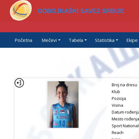
ODBOJKAŠKI SAVEZ SRBIJE
Početna
Mečevi
Tabela
Statistika
Ekipe
Broj na dresu
Klub
Pozicija
Visina
Datum rođenj
Mesto rođenj
Sport National
Reach