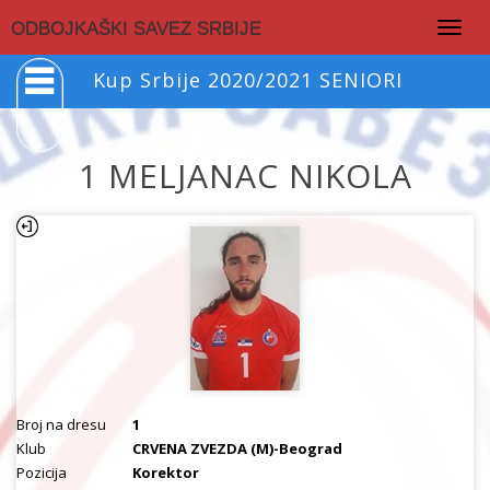
Togg
ODBOJKAŠKI SAVEZ SRBIJE
navig
Kup Srbije 2020/2021 SENIORI
1 MELJANAC NIKOLA
Broj na dresu
1
Klub
CRVENA ZVEZDA (M)-Beograd
Pozicija
Korektor