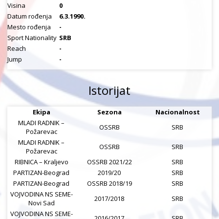
Visina
0
Datum rođenja
6.3.1990.
Mesto rođenja
-
Sport Nationality
SRB
Reach
-
Jump
-
Istorijat
Ekipa
Sezona
Nacionalnost
MLADI RADNIK –
OSSRB
SRB
Požarevac
MLADI RADNIK –
OSSRB
SRB
Požarevac
RIBNICA – Kraljevo
OSSRB 2021/22
SRB
PARTIZAN-Beograd
2019/20
SRB
PARTIZAN-Beograd
OSSRB 2018/19
SRB
VOJVODINA NS SEME-
2017/2018
SRB
Novi Sad
VOJVODINA NS SEME-
2016/2017
SRB