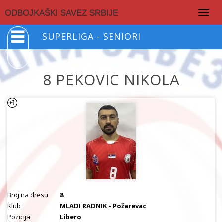
Togg
ODBOJKAŠKI SAVEZ SRBIJE
navig
SUPERLIGA - SENIORI
8 PEKOVIC NIKOLA
Broj na dresu
8
Klub
MLADI RADNIK – Požarevac
Pozicija
Libero