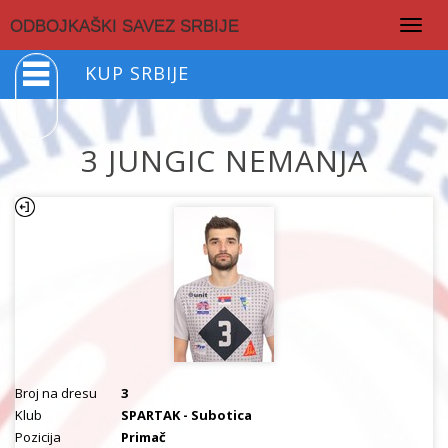
Togg
ODBOJKAŠKI SAVEZ SRBIJE
navig
KUP SRBIJE
3 JUNGIC NEMANJA
Broj na dresu
3
Klub
SPARTAK - Subotica
Pozicija
Primač