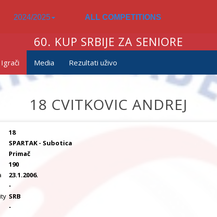
2024/2025
ALL COMPETITIONS
60. KUP SRBIJE ZA SENIORE
Igrači
Media
Rezultati uživo
18 CVITKOVIC ANDREJ
18
SPARTAK - Subotica
Primač
190
a
23.1.2006.
a
-
ity
SRB
-