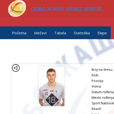
ODBOJKAŠKI SAVEZ SRBIJE
Početna
Mečevi
Tabela
Statistika
Ekipe
Broj na dresu
Klub
Pozicija
Visina
Datum rođenj
Mesto rođenj
Sport National
Reach