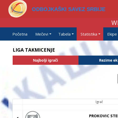
ODBOJKAŠKI SAVEZ SRBIJE
W
Početna
Mečevi
Tabela
Statistika
Ekipe
LIGA TAKMICENJE
Najbolji igrači
Rezime ek
Igrač
PROKOVIC ST