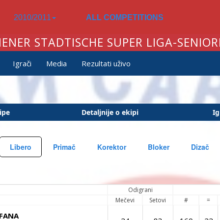
2010/2011
ALL COMPETITIONS
IENER STADTISCHE SUPER LIGA-SENIOR
Igrači
Media
Rezultati uživo
ipe
Detaljnije o ekipi
Ig
Libero
Primač
Korektor
Bloker
Dizač
Odigrani
Mečevi
Setovi
#
=
EFANA