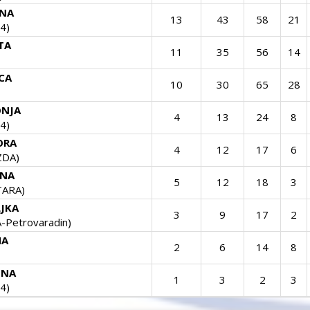
ENA
13
43
58
21
4)
TA
11
35
56
14
ICA
10
30
65
28
ONJA
4
13
24
8
4)
ORA
4
12
17
6
ZDA)
ENA
5
12
18
3
ARA)
JKA
3
9
17
2
Petrovaradin)
NA
2
6
14
8
UNA
1
3
2
3
4)