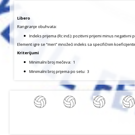
Libero
Rangiranje obuhvata:
Indeks prijema (Rc ind.): pozitivni prijemi minus negativn
Element igre se “meri” množeći indeks sa specifičnim koeficijenti
Kriterijumi
Minimalni broj mečeva:
1
Minimalni broj prijema po setu:
3