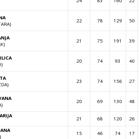
24
83
160
22
NA
22
78
129
50
ARA)
ANJA
21
75
191
39
K)
ILICA
20
74
93
40
O)
RTA
23
74
156
27
ZDA)
IVANA
20
69
130
48
)
ARIJA
21
68
120
26
VANA
15
46
74
17
)