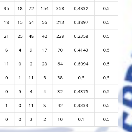
35
18
72
154
358
0,4832
0,5
18
15
54
56
213
0,3897
0,5
21
25
48
42
229
0,2358
0,5
8
4
9
17
70
0,4143
0,5
11
0
2
28
64
0,6094
0,5
0
1
11
5
38
0,5
0,5
0
5
4
4
32
0,4375
0,5
1
0
11
8
42
0,3333
0,5
0
0
3
2
10
0,1
0,5