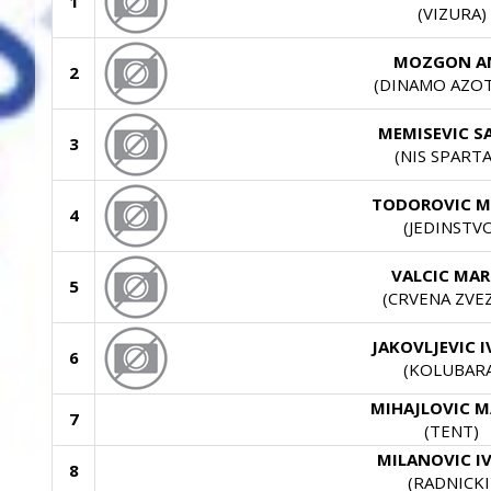
1
(VIZURA)
MOZGON A
2
(DINAMO AZOT
MEMISEVIC S
3
(NIS SPARTA
TODOROVIC M
4
(JEDINSTV
VALCIC MA
5
(CRVENA ZVE
JAKOVLJEVIC 
6
(KOLUBARA
MIHAJLOVIC M
7
(TENT)
MILANOVIC I
8
(RADNICKI