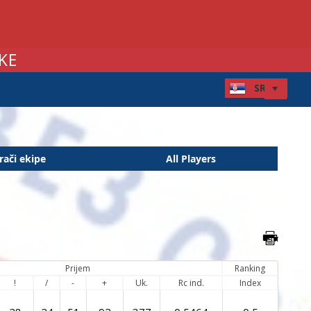
KE
rači ekipe
All Players
Prijem
Ranking
!
/
-
+
Uk.
Rc ind.
Index