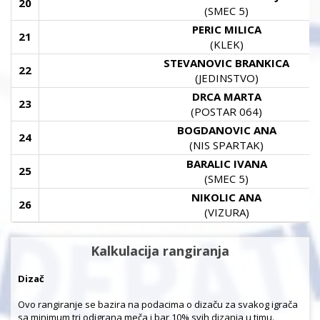
20
(SMEC 5)
PERIC MILICA
21
(KLEK)
STEVANOVIC BRANKICA
22
(JEDINSTVO)
DRCA MARTA
23
(POSTAR 064)
BOGDANOVIC ANA
24
(NIS SPARTAK)
BARALIC IVANA
25
(SMEC 5)
NIKOLIC ANA
26
(VIZURA)
Kalkulacija rangiranja
Dizač
Ovo rangiranje se bazira na podacima o dizaču za svakog igrača
sa minimum tri odigrana meča i bar 10% svih dizanja u timu.