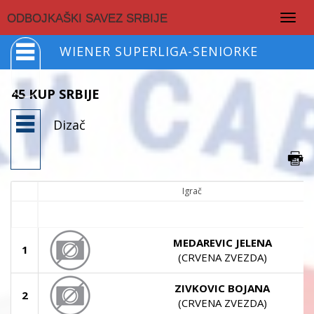
Togg
ODBOJKAŠKI SAVEZ SRBIJE
navig
WIENER SUPERLIGA-SENIORKE
45 KUP SRBIJE
Dizač
Igrač
MEDAREVIC JELENA
1
(CRVENA ZVEZDA)
ZIVKOVIC BOJANA
2
(CRVENA ZVEZDA)