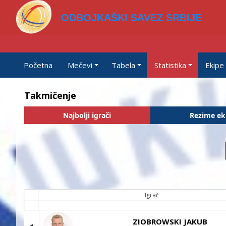
ODBOJKAŠKI SAVEZ SRBIJE
Početna
Mečevi
Tabela
Statistika
Ekipe
Takmičenje
Najbolji igrači
Rezime ek
Igrač
ZIOBROWSKI JAKUB