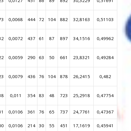
23
0,0127
451
86
89
892
30,3229
0,51691
73
0,0068
444
72
104
882
32,8163
0,51103
32
0,0072
437
61
87
897
34,1516
0,49962
22
0,0059
290
63
50
661
23,8321
0,49284
23
0,0079
436
76
104
878
26,2415
0,482
38
0,011
354
83
48
723
25,2918
0,47754
31
0,0106
361
76
65
737
24,7761
0,47367
00
0,0106
214
30
55
451
17,1619
0,45941