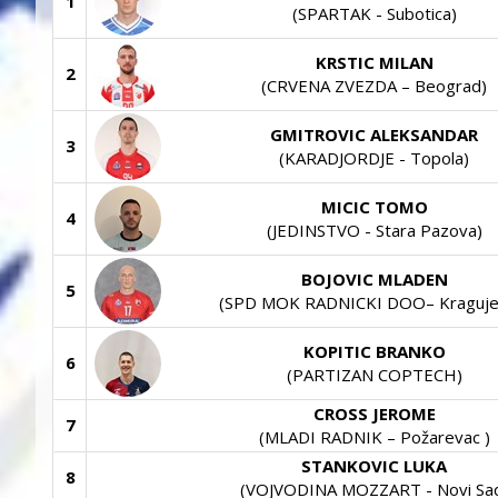
1
(SPARTAK - Subotica)
KRSTIC MILAN
2
(CRVENA ZVEZDA – Beograd)
GMITROVIC ALEKSANDAR
3
(KARADJORDJE - Topola)
MICIC TOMO
4
(JEDINSTVO - Stara Pazova)
BOJOVIC MLADEN
5
(SPD MOK RADNICKI DOO– Kraguje
KOPITIC BRANKO
6
(PARTIZAN COPTECH)
CROSS JEROME
7
(MLADI RADNIK – Požarevac )
STANKOVIC LUKA
8
(VOJVODINA MOZZART - Novi Sa