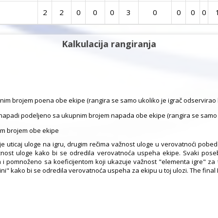
2
2
0
0
0
3
0
0
0
0
Kalkulacija rangiranja
kupnim brojem poena obe ekipe (rangira se samo ukoliko je igrač odservirao
i napadi podeljeno sa ukupnim brojem napada obe ekipe (rangira se samo u
pnim brojem obe ekipe
je uticaj uloge na igru, drugim rečima važnost uloge u verovatnoći pobe
ažnost uloge kako bi se odredila verovatnoća uspeha ekipe. Svaki poseb
 i pomnoženo sa koeficijentom koji ukazuje važnost "elementa igre" za t
i" kako bi se odredila verovatnoća uspeha za ekipu u toj ulozi. The final In