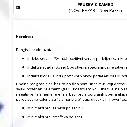
PRUSEVIC SAMED
28
(NOVI PAZAR - Novi Pazar)
Korektor
Rangiranje obuhvata:
Indeks servisa (Sv ind.): pozitivni servisi podeljeni sa u
Indeks napada (Sp ind.): pozitivni napadi minus negativn
Indeks bloka (Bl ind.): pozitivni blokovi podeljeni sa uku
Finalno rangiranje se bazira na finalnom "indeksu" koji određu
svaki poseban "element igre" i koeficijent koji ukazuje na v
negativne "elemente igre" na bazi broja odigranih poena ekipa
pored svake kolone za "element igre" daju utisak o njihovoj "težin
Minimalni broj servisa po setu:
1
Minimalni broj smečeva po setu:
3