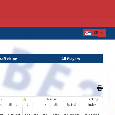
rači ekipe
All Players
ok
Napad
Ranking
k.
Bl ind.
#
=
/
Uk.
Sp ind.
Index