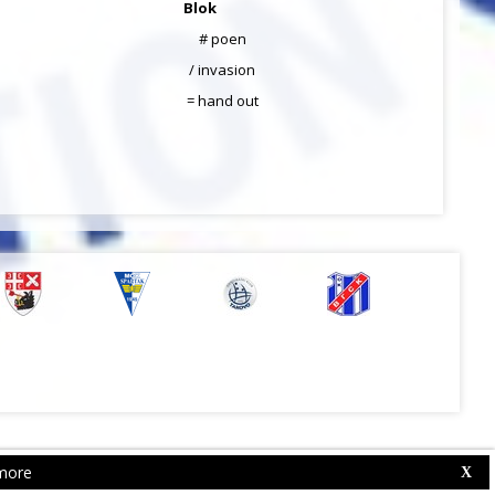
Blok
# poen
/ invasion
= hand out
more
Web Competition Site © 2026 by
X