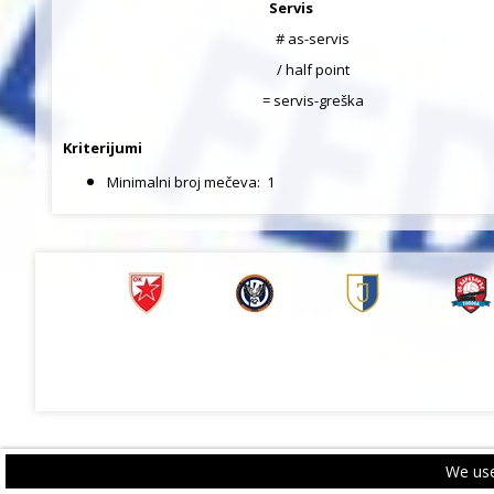
Servis
# as-servis
/ half point
= servis-greška
Kriterijumi
Minimalni broj mečeva:
1
We use
PRIVACY POLICY