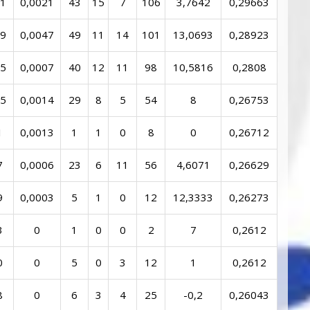
1
0,0021
43
15
7
106
3,7642
0,29663
9
0,0047
49
11
14
101
13,0693
0,28923
5
0,0007
40
12
11
98
10,5816
0,2808
5
0,0014
29
8
5
54
8
0,26753
1
0,0013
1
1
0
8
0
0,26712
7
0,0006
23
6
11
56
4,6071
0,26629
9
0,0003
5
1
0
12
12,3333
0,26273
3
0
1
0
0
2
7
0,2612
0
0
5
0
3
12
1
0,2612
8
0
6
3
4
25
-0,2
0,26043