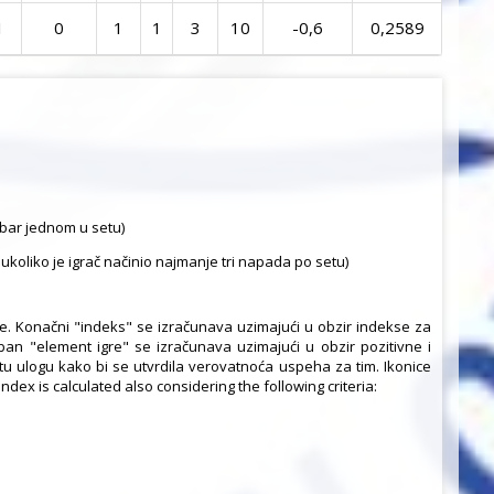
1
0
1
1
3
10
-0,6
0,2589
 bar jednom u setu)
koliko je igrač načinio najmanje tri napada po setu)
de. Konačni "indeks" se izračunava uzimajući u obzir indekse za
an "element igre" se izračunava uzimajući u obzir pozitivne i
u ulogu kako bi se utvrdila verovatnoća uspeha za tim. Ikonice
dex is calculated also considering the following criteria: