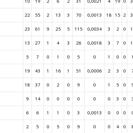
10
19
2
6
2
31
0,0021
4
19
0
3
22
55
2
13
3
70
0,0013
18
15
2
3
23
61
9
25
5
115
0,0034
3
2
0
1
13
27
1
4
3
26
0,0018
3
7
0
1
5
7
0
1
0
5
0
1
0
0
19
43
1
16
1
51
0,0006
2
3
0
18
37
0
2
0
9
0
1
5
0
9
14
0
0
0
0
0
0
3
0
6
6
1
1
0
3
0,0013
0
0
0
2
5
0
5
0
9
0
0
4
0