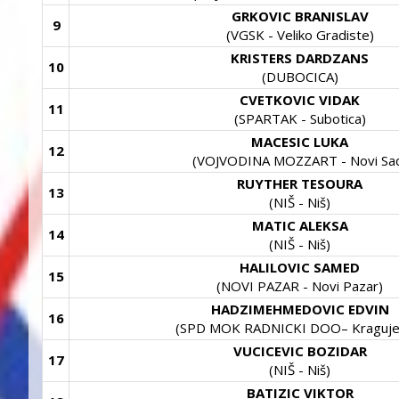
GRKOVIC BRANISLAV
9
(VGSK - Veliko Gradiste)
KRISTERS DARDZANS
10
(DUBOCICA)
CVETKOVIC VIDAK
11
(SPARTAK - Subotica)
MACESIC LUKA
12
(VOJVODINA MOZZART - Novi Sa
RUYTHER TESOURA
13
(NIŠ - Niš)
MATIC ALEKSA
14
(NIŠ - Niš)
HALILOVIC SAMED
15
(NOVI PAZAR - Novi Pazar)
HADZIMEHMEDOVIC EDVIN
16
(SPD MOK RADNICKI DOO– Kraguje
VUCICEVIC BOZIDAR
17
(NIŠ - Niš)
BATIZIC VIKTOR