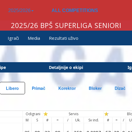
2025/2026
ALL COMPETITIONS
2025/26 BPŠ SUPERLIGA SENIORI
Igrači
Media
Rezultati uživo
ipe
Detaljnije o ekipi
Ig
Libero
Primač
Korektor
Bloker
Dizač
Odigrani
Servis
Bl
M
S
#
=
/
Uk.
Sv ind.
#
=
/
U