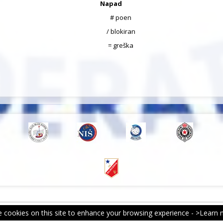
Napad
# poen
/ blokiran
= greška
 cookies on this site to enhance your browsing experience -
>Learn 