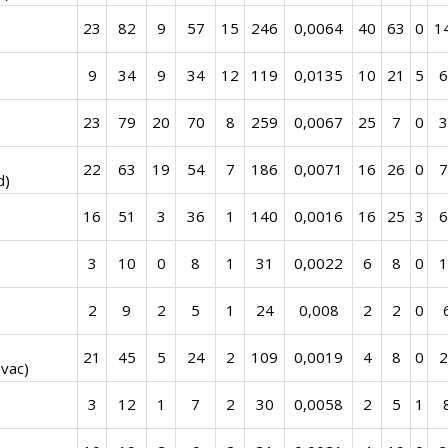
23
82
9
57
15
246
0,0064
40
63
0
1
9
34
9
34
12
119
0,0135
10
21
5
6
23
79
20
70
8
259
0,0067
25
7
0
3
22
63
19
54
7
186
0,0071
16
26
0
7
d)
16
51
3
36
1
140
0,0016
16
25
3
6
3
10
0
8
1
31
0,0022
6
8
0
1
2
9
2
5
1
24
0,008
2
2
0
21
45
5
24
2
109
0,0019
4
8
0
2
vac)
3
12
1
7
2
30
0,0058
2
5
1