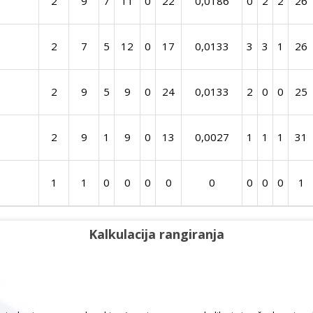
2
9
7
11
0
22
0,0186
0
2
2
26
2
7
5
12
0
17
0,0133
3
3
1
26
2
9
5
9
0
24
0,0133
2
0
0
25
2
9
1
9
0
13
0,0027
1
1
1
31
1
1
0
0
0
0
0
0
0
0
1
Kalkulacija rangiranja