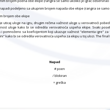
kupnim brojem poena obe ekipe (rangira se samo ukoliko je igrač odservirao
i napadi podeljeno sa ukupnim brojem napada obe ekipe (rangira se samo u
pnim brojem obe ekipe
je uticaj uloge na igru, drugim rečima važnost uloge u verovatnoći pobe
ažnost uloge kako bi se odredila verovatnoća uspeha ekipe. Svaki poseb
 i pomnoženo sa koeficijentom koji ukazuje važnost "elementa igre" za t
i" kako bi se odredila verovatnoća uspeha za ekipu u toj ulozi. The final In
Napad
# poen
/ blokiran
= greška