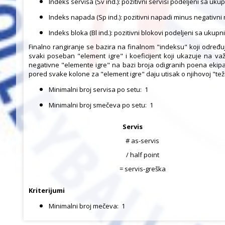
Indeks servisa (Sv ind.): pozitivni servisi podeljeni sa u
Indeks napada (Sp ind.): pozitivni napadi minus negativn
Indeks bloka (Bl ind.): pozitivni blokovi podeljeni sa uku
Finalno rangiranje se bazira na finalnom "indeksu" koji određu
svaki poseban "element igre" i koeficijent koji ukazuje na v
negativne "elemente igre" na bazi broja odigranih poena ekipa
pored svake kolone za "element igre" daju utisak o njihovoj "težin
Minimalni broj servisa po setu:
1
Minimalni broj smečeva po setu:
1
Servis
# as-servis
/ half point
= servis-greška
Kriterijumi
Minimalni broj mečeva:
1