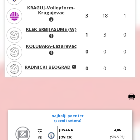
KRAGUJ-Volleyform-
Kragujevac
3
18
1
KLEK SRBIJASUME (W)
1
3
0
KOLUBARA-Lazarevac
0
0
0
RADNICKI BEOGRAD
0
0
0
najbolji poenter
(poeni / setova)
JOVANA
4,86
1°
JOVICIC
(501/103)
#8