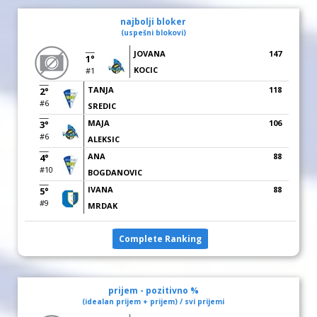
najbolji bloker
(uspešni blokovi)
JOVANA
147
1°
KOCIC
#1
TANJA
118
2°
#6
SREDIC
MAJA
106
3°
#6
ALEKSIC
ANA
88
4°
#10
BOGDANOVIC
IVANA
88
5°
#9
MRDAK
Complete Ranking
prijem - pozitivno %
(idealan prijem + prijem) / svi prijemi