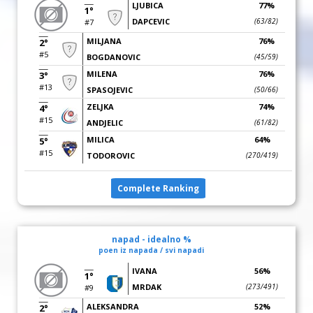
LJUBICA
77%
1°
DAPCEVIC
(63/82)
#7
MILJANA
76%
2°
#5
BOGDANOVIC
(45/59)
MILENA
76%
3°
#13
SPASOJEVIC
(50/66)
ZELJKA
74%
4°
#15
ANDJELIC
(61/82)
MILICA
64%
5°
#15
TODOROVIC
(270/419)
Complete Ranking
napad - idealno %
poen iz napada / svi napadi
IVANA
56%
1°
MRDAK
(273/491)
#9
ALEKSANDRA
52%
2°