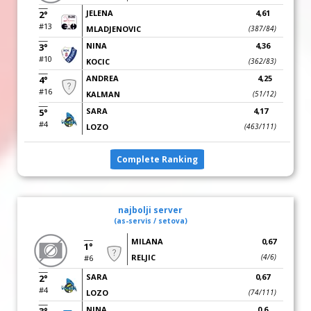
JELENA
4,61
2°
#13
MLADJENOVIC
(387/84)
NINA
4,36
3°
#10
KOCIC
(362/83)
ANDREA
4,25
4°
#16
KALMAN
(51/12)
SARA
4,17
5°
#4
LOZO
(463/111)
Complete Ranking
najbolji server
(as-servis / setova)
MILANA
0,67
1°
RELJIC
(4/6)
#6
SARA
0,67
2°
#4
LOZO
(74/111)
NINA
0,6