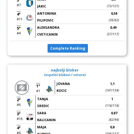
3°
#7
JAKIC
(72/121)
ANTONINA
0,58
4°
#11
PILIPOVIC
(36/62)
ALEKSANDRA
0,49
5°
#4
CVETICANIN
(57/117)
Complete Ranking
najbolji bloker
(uspešni blokovi / setova)
JOVANA
1,1
1°
KOCIC
(147/134)
#1
TANJA
1
2°
#6
SREDIC
(118/118)
SARA
0,87
3°
#16
KALICANIN
(82/94)
MAJA
0,8
4°
#6
ALEKSIC
(106/132)