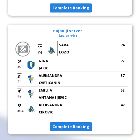
Complete Ranking
najbolji server
(as-servis)
SARA
74
1°
LOZO
#4
NINA
72
2°
#7
JAKIC
ALEKSANDRA
57
3°
#4
CVETICANIN
EMILIJA
52
4°
#9
ANTANASIJEVIC
ALEKSANDRA
47
5°
#14
CIROVIC
Complete Ranking