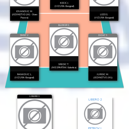
KOCIC J.
(VIZURA-Beograd)
JOVANOVIC M.
(JEDINSTVO (W) - Stara
LOZO S.
Pazova)
(VIZURA-Beograd)
BLOKER 1
SMEČ 2
DIZAČ 1
SREDIC T.
(NIS SPARTAK-Subotica)
RANKOVIC L.
JURISIC M.
(VIZURA-Beograd)
(JEDINSTVO (W))
LIBERO 1
LIBERO 2
PETROV J.