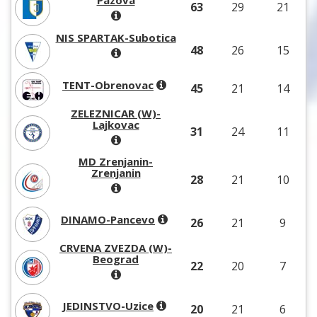
Pazova
63
29
21
NIS SPARTAK-Subotica
48
26
15
TENT-Obrenovac
45
21
14
ZELEZNICAR (W)-
Lajkovac
31
24
11
MD Zrenjanin-
Zrenjanin
28
21
10
DINAMO-Pancevo
26
21
9
CRVENA ZVEZDA (W)-
Beograd
22
20
7
JEDINSTVO-Uzice
20
21
6