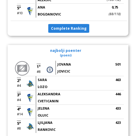
ANA
0,75
5°
#10
BOGDANOVIC
(88/118)
Complete Ranking
najbolji poenter
(poeni)
JOVANA
501
1°
JOVICIC
#8
SARA
463
2°
#4
LOZO
ALEKSANDRA
446
3°
#4
CVETICANIN
JELENA
433
4°
#14
OLUIC
LJILJANA
423
5°
#8
RANKOVIC