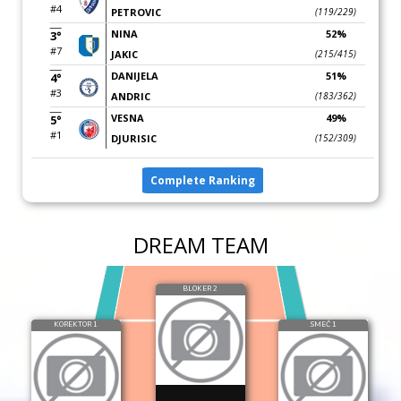
#4
PETROVIC
(119/229)
NINA
52%
3°
#7
JAKIC
(215/415)
DANIJELA
51%
4°
#3
ANDRIC
(183/362)
VESNA
49%
5°
#1
DJURISIC
(152/309)
Complete Ranking
DREAM TEAM
BLOKER 2
KOREKTOR 1
SMEČ 1