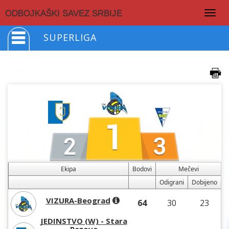
Togg
ODBOJKAŠKI SAVEZ SRBIJE
navig
SUPERLIGA
Ekipa
Bodovi
Mečevi
Odigrani
Dobijeno
VIZURA-Beograd
64
30
23
JEDINSTVO (W) - Stara