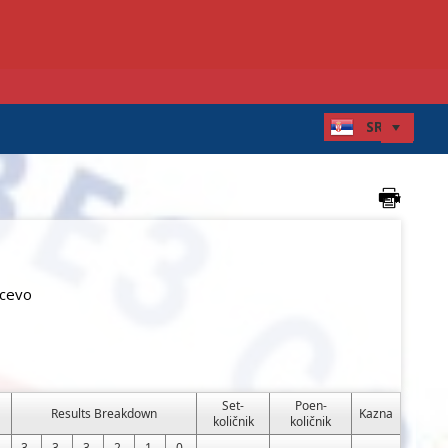
rcevo
Set-
Poen-
Results Breakdown
Kazna
količnik
količnik
3-
3-
3-
2-
1-
0-