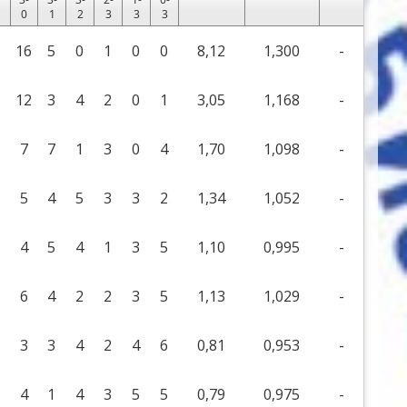
0
1
2
3
3
3
16
5
0
1
0
0
8,12
1,300
-
12
3
4
2
0
1
3,05
1,168
-
7
7
1
3
0
4
1,70
1,098
-
5
4
5
3
3
2
1,34
1,052
-
4
5
4
1
3
5
1,10
0,995
-
6
4
2
2
3
5
1,13
1,029
-
3
3
4
2
4
6
0,81
0,953
-
4
1
4
3
5
5
0,79
0,975
-