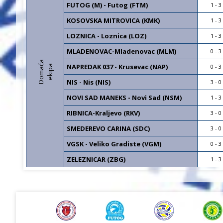
FUTOG (M) - Futog (FTM)
1 - 3
KOSOVSKA MITROVICA (KMK)
1 - 3
LOZNICA - Loznica (LOZ)
1 - 3
MLADENOVAC-Mladenovac (MLM)
0 - 3
D
o
m
a
a
e
k
i
p
NAPREDAK 037 - Krusevac (NAP)
0 - 3
ć
a
NIS - Nis (NIS)
3 - 0
NOVI SAD MANEKS - Novi Sad (NSM)
1 - 3
RIBNICA-Kraljevo (RKV)
3 - 0
SMEDEREVO CARINA (SDC)
3 - 0
VGSK - Veliko Gradiste (VGM)
0 - 3
ZELEZNICAR (ZBG)
1 - 3