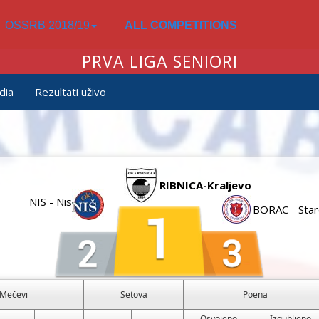
OSSRB 2018/19
ALL COMPETITIONS
PRVA LIGA SENIORI
dia
Rezultati uživo
RIBNICA-Kraljevo
NIS - Nis
BORAC - Sta
Mečevi
Setova
Poena
Osvojeno
Izgubljeno