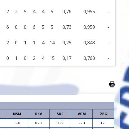
2
2
5
4
4
5
0,76
0,955
-
6
0
0
6
5
5
0,73
0,959
-
2
0
1
1
4
14
0,25
0,848
-
0
1
0
2
4
15
0,17
0,760
-
a
NSM
RKV
SDC
VGM
ZBG
3 - 0
0 - 3
3 - 2
2 - 3
3 - 1