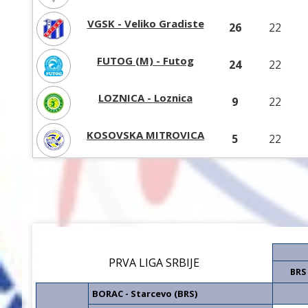
VGSK - Veliko Gradiste
26
22
FUTOG (M) - Futog
24
22
LOZNICA - Loznica
9
22
KOSOVSKA MITROVICA
5
22
PRVA LIGA SRBIJE
BRS
BORAC - Starcevo (BRS)