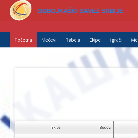
ODBOJKAŠKI SAVEZ SRBIJE
Početna
Mečevi
Tabela
Ekipe
Igrači
Me
Ekipa
Bodovi