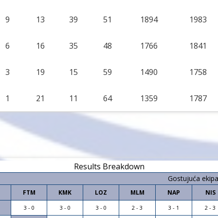
9
13
39
51
1894
1983
6
16
35
48
1766
1841
3
19
15
59
1490
1758
1
21
11
64
1359
1787
Results Breakdown
Gostujuća ekip
FTM
KMK
LOZ
MLM
NAP
NIS
3 - 0
3 - 0
3 - 0
2 - 3
3 - 1
2 - 3