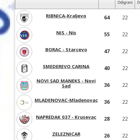
Odigrani
D
RIBNICA-Kraljevo
64
22
NIS - Nis
55
22
BORAC - Starcevo
47
22
SMEDEREVO CARINA
40
22
NOVI SAD MANEKS - Novi
36
22
Sad
MLADENOVAC-Mladenovac
36
22
NAPREDAK 037 - Krusevac
28
22
ZELEZNICAR
26
22