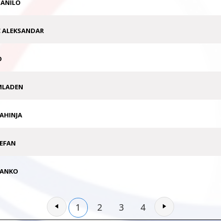
DANILO
 ALEKSANDAR
O
MLADEN
RAHINJA
EFAN
RANKO
1
2
3
4