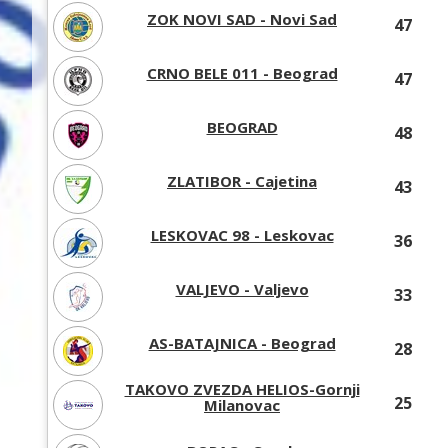
ZOK NOVI SAD - Novi Sad
47
CRNO BELE 011 - Beograd
47
BEOGRAD
48
ZLATIBOR - Cajetina
43
LESKOVAC 98 - Leskovac
36
VALJEVO - Valjevo
33
AS-BATAJNICA - Beograd
28
TAKOVO ZVEZDA HELIOS-Gornji
25
Milanovac