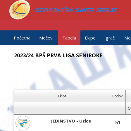
ODBOJKAŠKI SAVEZ SRBIJE
Početna
Mečevi
Tabela
Ekipe
Igrači
Me
2023/24 BPŠ PRVA LIGA SENIROKE
Ekipa
Bodovi
O
JEDINSTVO - Uzice
51