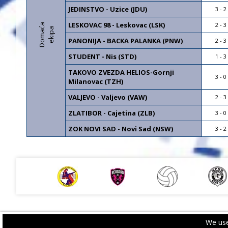
JEDINSTVO - Uzice (JDU)
3 - 2
LESKOVAC 98 - Leskovac (LSK)
2 - 3
D
o
m
a
a
e
k
i
p
ć
a
PANONIJA - BACKA PALANKA (PNW)
2 - 3
STUDENT - Nis (STD)
1 - 3
TAKOVO ZVEZDA HELIOS-Gornji 
3 - 0
Milanovac (TZH)
VALJEVO - Valjevo (VAW)
2 - 3
ZLATIBOR - Cajetina (ZLB)
3 - 0
ZOK NOVI SAD - Novi Sad (NSW)
3 - 2
We use
PRIVACY POLICY