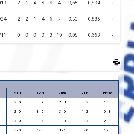
010
2
1
4
3
8
4
0,65
0,904
-
934
2
2
1
4
6
7
0,53
0,886
-
711
0
0
0
0
3
19
0,05
0,663
-
a
STD
TZH
VAW
ZLB
NSW
3 - 0
3 - 2
2 - 3
0 - 3
1 - 3
3 - 0
3 - 0
3 - 0
1 - 3
0 - 3
3 - 0
1 - 3
1 - 3
1 - 3
2 - 3
3 - 0
1 - 3
3 - 1
3 - 0
1 - 3