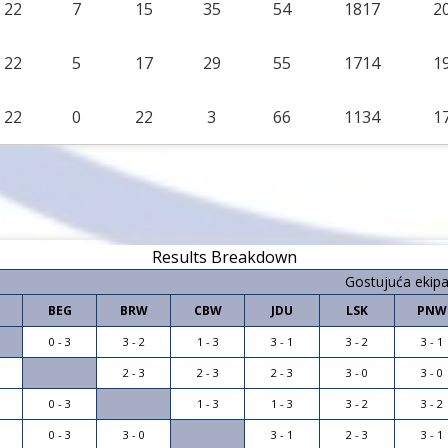
22
7
15
35
54
1817
2
22
5
17
29
55
1714
1
22
0
22
3
66
1134
1
Results Breakdown
Gostujuća ekip
BEG
BRW
CBW
JDU
LSK
PNW
0 - 3
3 - 2
1 - 3
3 - 1
3 - 2
3 - 1
2 - 3
2 - 3
2 - 3
3 - 0
3 - 0
0 - 3
1 - 3
1 - 3
3 - 2
3 - 2
0 - 3
3 - 0
3 - 1
2 - 3
3 - 1