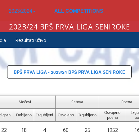
2023/2024
ALL COMPETITIONS
2023/24 BPŠ PRVA LIGA SENIROKE
dia
Rezultati uživo
BPŠ PRVA LIGA - 2023/24 BPŠ PRVA LIGA SENIROKE
Mečevi
Setova
Poena
Osvojeno
Izgu
digrani
Dobijeno
Izgubljeni
Osvojeno
Izgubljeno
poena
po
22
18
4
60
25
1952
1