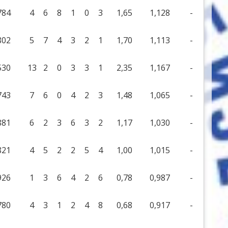
784
4
6
8
1
0
3
1,65
1,128
-
802
5
7
4
3
2
1
1,70
1,113
-
530
13
2
0
3
3
1
2,35
1,167
-
743
7
6
0
4
2
3
1,48
1,065
-
881
6
2
3
6
3
2
1,17
1,030
-
821
4
5
2
2
5
4
1,00
1,015
-
926
1
3
6
4
2
6
0,78
0,987
-
780
4
3
1
2
4
8
0,68
0,917
-