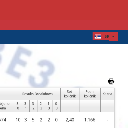
Set-
Poen-
Results Breakdown
Kazna
količnik
količnik
bljeno
3-
3-
3-
2-
1-
0-
ena
0
1
2
3
3
3
674
10
3
5
2
2
0
2,40
1,166
-