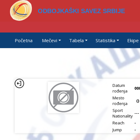
ODBOJKAŠKI SAVEZ SRBIJE
Početna
Mečevi
Tabela
Statistika
Ekipe
Datum
00
rođenja
Mesto
()
rođenja
Sport
---
Nationality
Reach
-
Jump
-