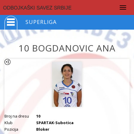
Togg
ODBOJKAŠKI SAVEZ SRBIJE
navig
SUPERLIGA
10 BOGDANOVIC ANA
Broj na dresu
10
Klub
SPARTAK-Subotica
Pozicija
Bloker