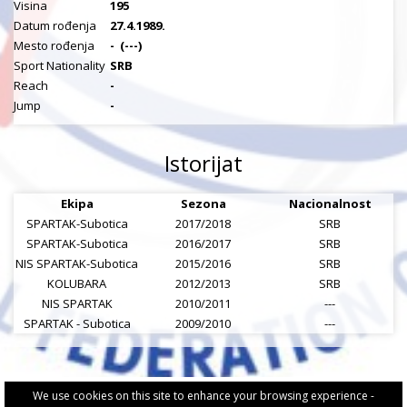
Visina
195
Datum rođenja
27.4.1989.
Mesto rođenja
-
(---)
Sport Nationality
SRB
Reach
-
Jump
-
Istorijat
Ekipa
Sezona
Nacionalnost
SPARTAK-Subotica
2017/2018
SRB
SPARTAK-Subotica
2016/2017
SRB
NIS SPARTAK-Subotica
2015/2016
SRB
KOLUBARA
2012/2013
SRB
NIS SPARTAK
2010/2011
---
SPARTAK - Subotica
2009/2010
---
We use cookies on this site to enhance your browsing experience -