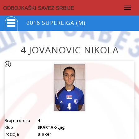
Togg
ODBOJKAŠKI SAVEZ SRBIJE
navig
2016 SUPERLIGA (M)
4 JOVANOVIC NIKOLA
Broj na dresu
4
Klub
SPARTAK-Ljig
Pozicija
Bloker