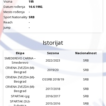
Visina
195
Datum rođenja
16.6.1992.
Mesto rođenja
-
Sport Nationality
SRB
Reach
-
Jump
-
Istorijat
Ekipa
Sezona
Nacionalnost
SMEDEREVO CARINA –
2022/2023
SRB
Smederevo
CRVENA ZVEZDA (M)-
2019/20
SRB
Beograd
CRVENA ZVEZDA (M)-
OSSRB 2018/19
SRB
Beograd
CRVENA ZVEZDA (M)-
2017/2018
SRB
Beograd
SPARTAK-Ljig
2016/2017
SRB
SPARTAK (SU)-
2015/2016
SRB
Subotica