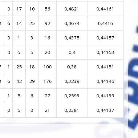
0
17
10
56
0,4821
0,44161
3
6
14
25
92
0,4674
0,4416
0
1
3
16
0,4375
0,44157
0
5
5
20
0,4
0,44153
7
1
25
18
100
0,38
0,44151
3
6
42
29
176
0,3239
0,44146
1
5
6
27
0,2593
0,44139
0
5
0
21
0,2381
0,44137