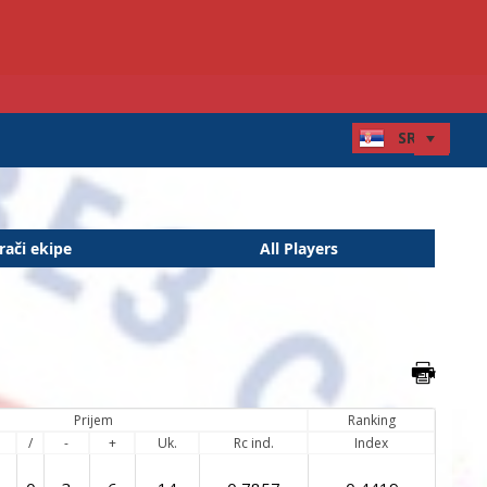
rači ekipe
All Players
Prijem
Ranking
/
-
+
Uk.
Rc ind.
Index