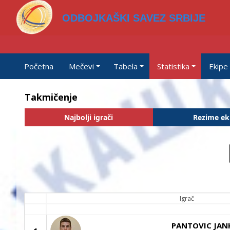
ODBOJKAŠKI SAVEZ SRBIJE
Početna
Mečevi
Tabela
Statistika
Ekipe
Takmičenje
Najbolji igrači
Rezime ek
Igrač
PANTOVIC JAN