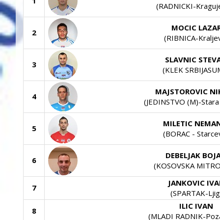
1
(RADNICKI-Kraguj
MOCIC LAZA
2
(RIBNICA-Kralje
SLAVNIC STEV
3
(KLEK SRBIJASU
MAJSTOROVIC NI
4
(JEDINSTVO (M)-Stara
MILETIC NEMA
5
(BORAC - Starce
DEBELJAK BOJ
6
(KOSOVSKA MITRO
JANKOVIC IV
7
(SPARTAK-Ljig
ILIC IVAN
8
(MLADI RADNIK-Poz