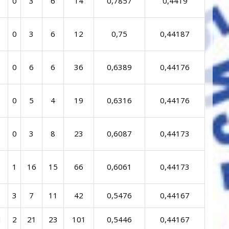
0
3
6
14
0,7857
0,4419
0
3
6
12
0,75
0,44187
0
6
6
36
0,6389
0,44176
0
5
4
19
0,6316
0,44176
0
3
8
23
0,6087
0,44173
1
16
15
66
0,6061
0,44173
3
7
11
42
0,5476
0,44167
1
2
21
23
101
0,5446
0,44167