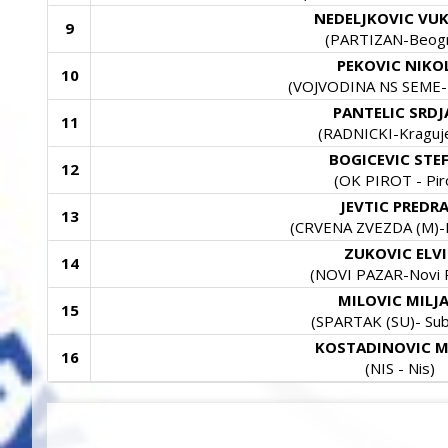
NEDELJKOVIC VU
9
(PARTIZAN-Beog
PEKOVIC NIKO
10
(VOJVODINA NS SEME-N
PANTELIC SRD
11
(RADNICKI-Kraguj
BOGICEVIC STE
12
(OK PIROT - Pir
JEVTIC PREDR
13
(CRVENA ZVEZDA (M)-
ZUKOVIC ELVI
14
(NOVI PAZAR-Novi 
MILOVIC MILJ
15
(SPARTAK (SU)- Sub
KOSTADINOVIC M
16
(NIS - Nis)