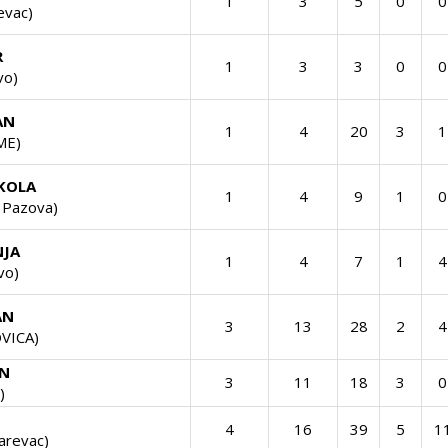
1
3
5
0
0
evac)
R
1
3
3
0
0
vo)
AN
1
4
20
3
1
ME)
KOLA
1
4
9
1
0
 Pazova)
NJA
1
4
7
1
4
vo)
AN
3
13
28
2
4
VICA)
AN
3
11
18
3
0
)
4
16
39
5
1
arevac)