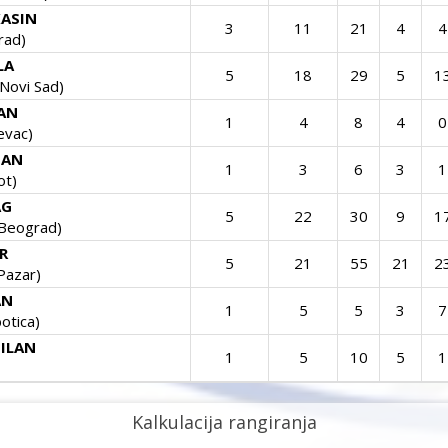
KASIN
3
11
21
4
4
rad)
LA
5
18
29
5
1
ovi Sad)
JAN
1
4
8
4
0
evac)
FAN
1
3
6
3
1
ot)
AG
5
22
30
9
1
Beograd)
R
5
21
55
21
2
Pazar)
AN
1
5
5
3
7
otica)
ILAN
1
5
10
5
1
Kalkulacija rangiranja