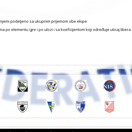
i prijemi podeljeno sa ukupnim prijemom obe ekipe
ma po elementu igre i po ulozi i sa koeficijentom koji određuje uticaj libe