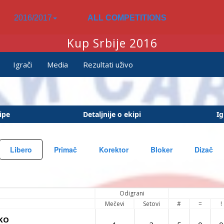
2016/2017
ALL COMPETITIONS
Kup Srbije 2016
Igrači
Media
Rezultati uživo
ipe
Detaljnije o ekipi
Ig
Libero
Primač
Korektor
Bloker
Dizač
Odigrani
Mečevi
Setovi
#
=
!
KO