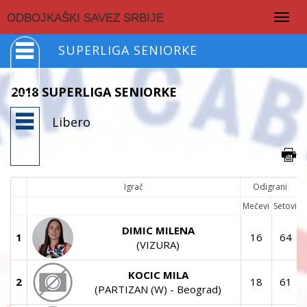
Togg
ODBOJKAŠKI SAVEZ SRBIJE
navig
SUPERLIGA SENIORKE
2018 SUPERLIGA SENIORKE
Libero
Igrač
Odigrani
Mečevi
Setovi
DIMIC MILENA
1
16
64
(VIZURA)
KOCIC MILA
2
18
61
(PARTIZAN (W) - Beograd)