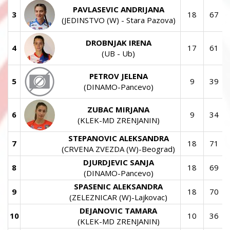
PAVLASEVIC ANDRIJANA
3
18
67
(JEDINSTVO (W) - Stara Pazova)
DROBNJAK IRENA
4
17
61
(UB - Ub)
PETROV JELENA
5
9
39
(DINAMO-Pancevo)
ZUBAC MIRJANA
6
9
34
(KLEK-MD ZRENJANIN)
STEPANOVIC ALEKSANDRA
7
18
71
(CRVENA ZVEZDA (W)-Beograd)
DJURDJEVIC SANJA
8
18
69
(DINAMO-Pancevo)
SPASENIC ALEKSANDRA
9
18
70
(ZELEZNICAR (W)-Lajkovac)
DEJANOVIC TAMARA
10
10
36
(KLEK-MD ZRENJANIN)