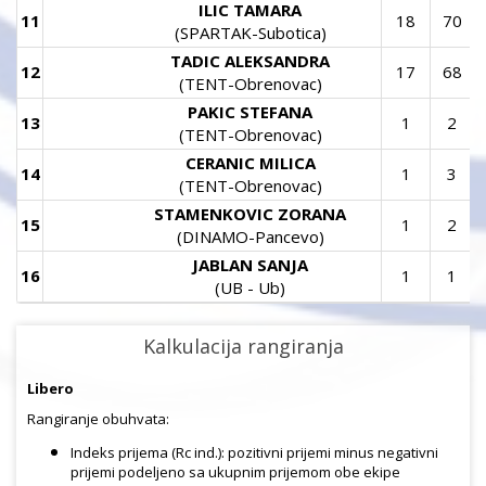
ILIC TAMARA
11
18
70
(SPARTAK-Subotica)
TADIC ALEKSANDRA
12
17
68
(TENT-Obrenovac)
PAKIC STEFANA
13
1
2
(TENT-Obrenovac)
CERANIC MILICA
14
1
3
(TENT-Obrenovac)
STAMENKOVIC ZORANA
15
1
2
(DINAMO-Pancevo)
JABLAN SANJA
16
1
1
(UB - Ub)
Kalkulacija rangiranja
Libero
Rangiranje obuhvata:
Indeks prijema (Rc ind.): pozitivni prijemi minus negativni
prijemi podeljeno sa ukupnim prijemom obe ekipe