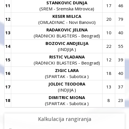
STANKOVIC DUNJA
11
17
46
(SREM - Sremska Mitrovica)
KESER MILICA
12
20
79
(OMLADINAC - Novi Banovci)
RADAKOVIC JELENA
13
10
40
(RADNICKI BLASTERS - Beograd)
BOZOVIC ANDJELIJA
14
22
55
(INDJIJA )
RISTIC VLADANA
15
12
39
(RADNICKI BLASTERS - Beograd)
ZIGIC LARA
16
18
40
(SPARTAK - Subotica )
JOLDIC TEODORA
17
13
37
(INDJIJA )
DIMITRIC MIONA
18
8
23
(SPARTAK - Subotica )
Kalkulacija rangiranja