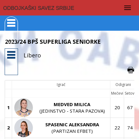
Togg
ODBOJKAŠKI SAVEZ SRBIJE
navig
2023/24 BPŠ SUPERLIGA SENIORKE
Libero
Igrač
Odigrani
Mečevi
Setovi
MEDVED MILICA
1
20
67
(JEDINSTVO - STARA PAZOVA)
SPASENIC ALEKSANDRA
2
22
74
(PARTIZAN EFBET)