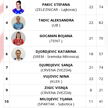
PAKIC STEFANA
3
22
74
(ZELEZNICAR - Lajkovac)
TADIC ALEKSANDRA
4
22
82
(UB )
GOCANIN BOJANA
5
21
70
(TENT )
DJORDJEVIC KATARINA
6
18
57
(SREM - Sremska Mitrovica)
DJURDJEVIC SANJA
7
21
74
(CRVENA ZVEZDA)
VUJOVIC NINA
8
22
72
(KLEK )
ZIGIC VISNJA
9
8
21
(CRVENA ZVEZDA)
MILOJEVIC TIJANA
10
11
41
(SPARTAK - Subotica )