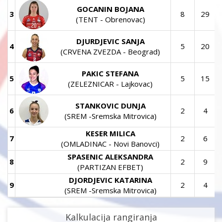
GOCANIN BOJANA
3
8
29
(TENT - Obrenovac)
DJURDJEVIC SANJA
4
5
20
(CRVENA ZVEZDA - Beograd)
PAKIC STEFANA
5
5
15
(ZELEZNICAR - Lajkovac)
STANKOVIC DUNJA
6
2
4
(SREM -Sremska Mitrovica)
KESER MILICA
7
2
6
(OMLADINAC - Novi Banovci)
SPASENIC ALEKSANDRA
8
2
9
(PARTIZAN EFBET)
DJORDJEVIC KATARINA
9
2
4
(SREM -Sremska Mitrovica)
Kalkulacija rangiranja