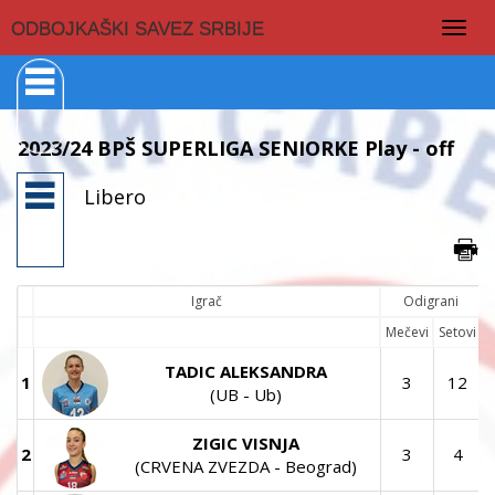
Togg
ODBOJKAŠKI SAVEZ SRBIJE
navig
2023/24 BPŠ SUPERLIGA SENIORKE Play - off
Libero
Igrač
Odigrani
Mečevi
Setovi
TADIC ALEKSANDRA
1
3
12
(UB - Ub)
ZIGIC VISNJA
2
3
4
(CRVENA ZVEZDA - Beograd)