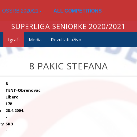
OSSRB 2020/21
ALL COMPETITIONS
SUPERLIGA SENIORKE 2020/2021
Igrači
Media
Rezultati uživo
8 PAKIC STEFANA
8
TENT-Obrenovac
Libero
178
a
28.4.2004.
a
-
ity
SRB
-