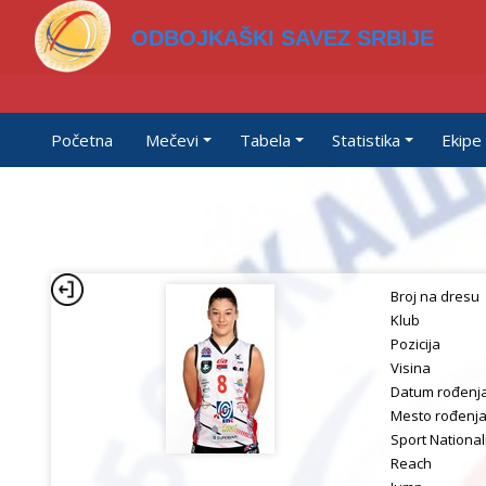
ODBOJKAŠKI SAVEZ SRBIJE
Početna
Mečevi
Tabela
Statistika
Ekipe
Broj na dresu
Klub
Pozicija
Visina
Datum rođenj
Mesto rođenj
Sport National
Reach