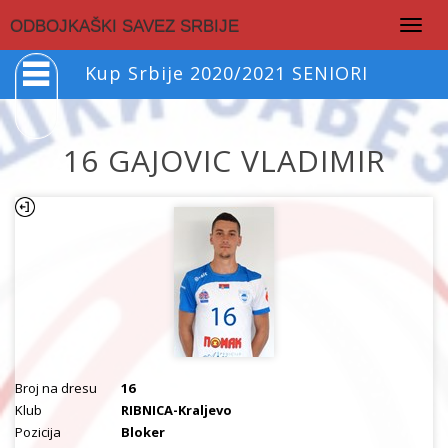
Togg
ODBOJKAŠKI SAVEZ SRBIJE
navig
Kup Srbije 2020/2021 SENIORI
16 GAJOVIC VLADIMIR
Broj na dresu
16
Klub
RIBNICA-Kraljevo
Pozicija
Bloker