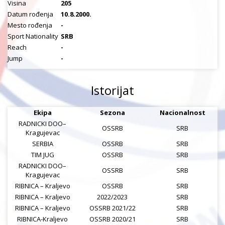
Visina
205
Datum rođenja
10.8.2000.
Mesto rođenja
-
Sport Nationality
SRB
Reach
-
Jump
-
Istorijat
Ekipa
Sezona
Nacionalnost
RADNICKI DOO–
OSSRB
SRB
Kragujevac
SERBIA
OSSRB
SRB
TIM JUG
OSSRB
SRB
RADNICKI DOO–
OSSRB
SRB
Kragujevac
RIBNICA – Kraljevo
OSSRB
SRB
RIBNICA – Kraljevo
2022/2023
SRB
RIBNICA – Kraljevo
OSSRB 2021/22
SRB
RIBNICA-Kraljevo
OSSRB 2020/21
SRB