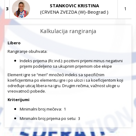
STANKOVIC KRISTINA
3
1
(CRVENA ZVEZDA (W)-Beograd )
Kalkulacija rangiranja
Libero
Rangiranje obuhvata:
Indeks prijema (Rc ind.): pozitivni prijemi minus negativni
prijemi podeljeno sa ukupnim prijemom obe ekipe
Element igre se “meri” množeći indeks sa specifičnim
koeficijentima po elementu igre i po ulozi i sa koeficijentom koji
određuje uticaj libera na igru. Drugim rečima, važnost uloge u
vreovatnoći pobede.
Kriterijumi
Minimalni broj mečeva:
1
Minimalni broj prijema po setu:
3