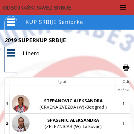
Togg
ODBOJKAŠKI SAVEZ SRBIJE
navig
KUP SRBIJE Seniorke
2019 SUPERKUP SRBIJE
Libero
Igrač
Odigra
Mečevi
STEPANOVIC ALEKSANDRA
1
1
(CRVENA ZVEZDA (W)-Beograd )
SPASENIC ALEKSANDRA
2
1
(ZELEZNICAR (W)-Lajkovac)