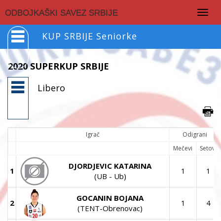
Togg
ODBOJKAŠKI SAVEZ SRBIJE
navig
KUP SRBIJE Seniorke
2020 SUPERKUP SRBIJE
Libero
Igrač
Odigrani
Mečevi
Setovi
DJORDJEVIC KATARINA
1
1
1
(UB - Ub)
GOCANIN BOJANA
2
1
4
(TENT-Obrenovac)