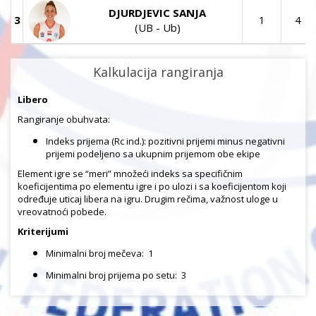
DJURDJEVIC SANJA
3
1
4
(UB - Ub)
Kalkulacija rangiranja
Libero
Rangiranje obuhvata:
Indeks prijema (Rc ind.): pozitivni prijemi minus negativni
prijemi podeljeno sa ukupnim prijemom obe ekipe
Element igre se “meri” množeći indeks sa specifičnim
koeficijentima po elementu igre i po ulozi i sa koeficijentom koji
određuje uticaj libera na igru. Drugim rečima, važnost uloge u
vreovatnoći pobede.
Kriterijumi
Minimalni broj mečeva:
1
Minimalni broj prijema po setu:
3