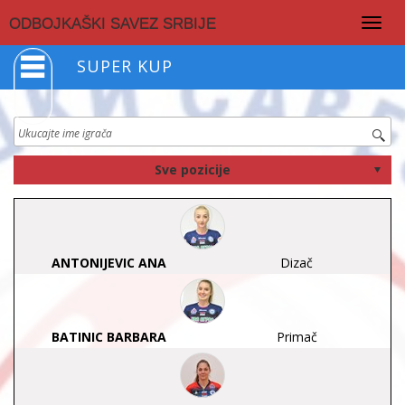
Togg
ODBOJKAŠKI SAVEZ SRBIJE
navig
SUPER KUP
ANTONIJEVIC ANA
Dizač
BATINIC BARBARA
Primač