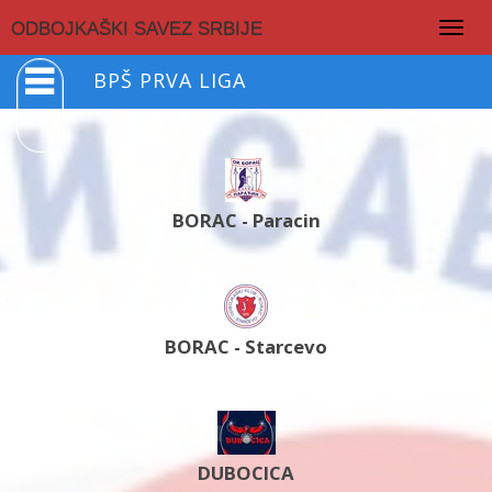
Togg
ODBOJKAŠKI SAVEZ SRBIJE
navig
BPŠ PRVA LIGA
BORAC - Paracin
BORAC - Starcevo
DUBOCICA