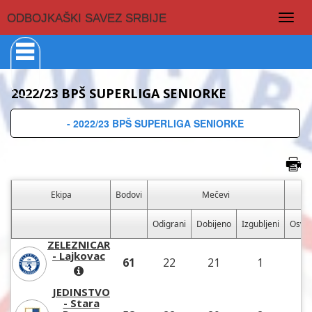
Togg
ODBOJKAŠKI SAVEZ SRBIJE
navig
2022/23 BPŠ SUPERLIGA SENIORKE
- 2022/23 BPŠ SUPERLIGA SENIORKE
Ekipa
Bodovi
Mečevi
Odigrani
Dobijeno
Izgubljeni
Osvo
ZELEZNICAR
- Lajkovac
61
22
21
1
6
JEDINSTVO
- Stara