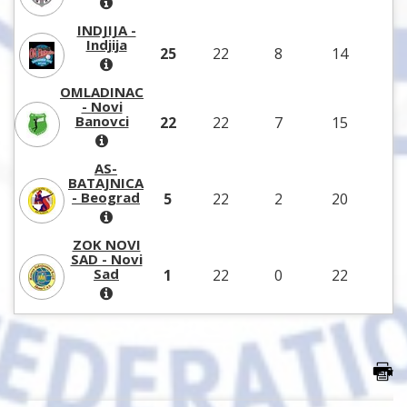
INDJIJA -
Indjija
25
22
8
14
3
OMLADINAC
- Novi
Banovci
22
22
7
15
3
AS-
BATAJNICA
- Beograd
5
22
2
20
1
ZOK NOVI
SAD - Novi
Sad
1
22
0
22
5