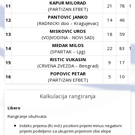
KAPUR MILORAD
11
21
78
10
(PARTIZAN EFBET)
PANTOVIC JANKO
12
14
46
5
(RADNICKI doo – Kragujevac)
MISKOVIC UROS
13
18
59
5
(VOJVODINA - NOVI SAD)
MEDAK MILOS
14
22
83
12
(SPARTAK – Ljig)
RISTIC VUKASIN
15
9
17
1
(CRVENA ZVEZDA – Beograd)
POPOVIC PETAR
16
5
10
5
(PARTIZAN EFBET)
Kalkulacija rangiranja
Libero
Rangiranje obuhvata:
Indeks prijema (Rc ind.): pozitivni prijemi minus negativni
prijemi podeljeno sa ukupnim prijemom obe ekipe