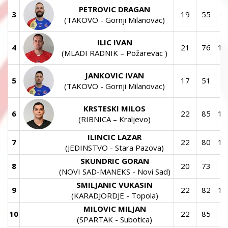
PETROVIC DRAGAN
3
19
55
6
(TAKOVO - Gornji Milanovac)
ILIC IVAN
4
21
76
11
(MLADI RADNIK – Požarevac )
JANKOVIC IVAN
5
17
51
5
(TAKOVO - Gornji Milanovac)
KRSTESKI MILOS
6
22
85
11
(RIBNICA – Kraljevo)
ILINCIC LAZAR
7
22
80
14
(JEDINSTVO - Stara Pazova)
SKUNDRIC GORAN
8
20
73
7
(NOVI SAD-MANEKS - Novi Sad)
SMILJANIC VUKASIN
9
22
82
10
(KARADJORDJE - Topola)
MILOVIC MILJAN
10
22
85
8
(SPARTAK - Subotica)